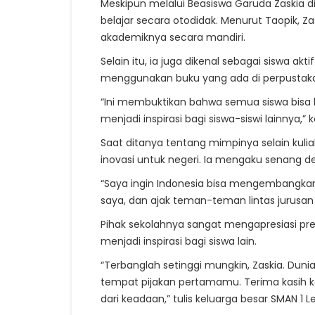
Meskipun melalui Beasiswa Garuda Zaskia dib
belajar secara otodidak. Menurut Taopik
akademiknya secara mandiri.
Selain itu, ia juga dikenal sebagai siswa akt
menggunakan buku yang ada di perpustakaa
“Ini membuktikan bahwa semua siswa bisa b
menjadi inspirasi bagi siswa-siswi lainnya,” 
Saat ditanya tentang mimpinya selain kuli
inovasi untuk negeri. Ia mengaku senang d
“Saya ingin Indonesia bisa mengembangkan in
saya, dan ajak teman-teman lintas jurusan 
Pihak sekolahnya sangat mengapresiasi pre
menjadi inspirasi bagi siswa lain.
“Terbanglah setinggi mungkin, Zaskia. Duni
tempat pijakan pertamamu. Terima kasih k
dari keadaan,” tulis keluarga besar SMAN 1 Le