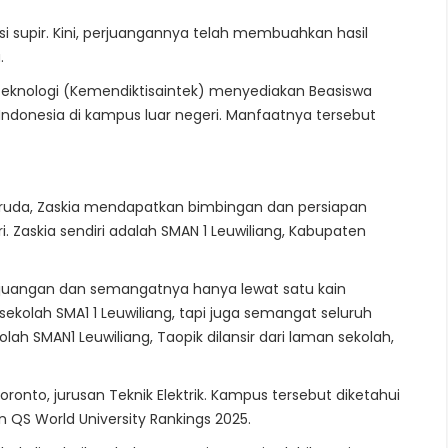
si supir. Kini, perjuangannya telah membuahkan hasil
.
 Teknologi (Kemendiktisaintek) menyediakan Beasiswa
donesia di kampus luar negeri. Manfaatnya tersebut
aruda, Zaskia mendapatkan bimbingan dan persiapan
i. Zaskia sendiri adalah SMAN 1 Leuwiliang, Kabupaten
juangan dan semangatnya hanya lewat satu kain
olah SMA1 1 Leuwiliang, tapi juga semangat seluruh
kolah SMAN1 Leuwiliang, Taopik dilansir dari laman sekolah,
 Toronto, jurusan Teknik Elektrik. Kampus tersebut diketahui
n QS World University Rankings 2025.