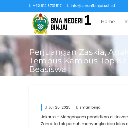
Skip
+62 812 8731 517
info@sman1binjai.sch.id
to
content
Home
I
Perjuangan Zaskia, Anak
Tembus Kampus Top Ka
Beasiswa
Juli 25, 2025
sman1binjai
Jakarta – Mengenyam pendidikan di Univers
Zahra. Ia tak pernah menyangka bisa lolos 