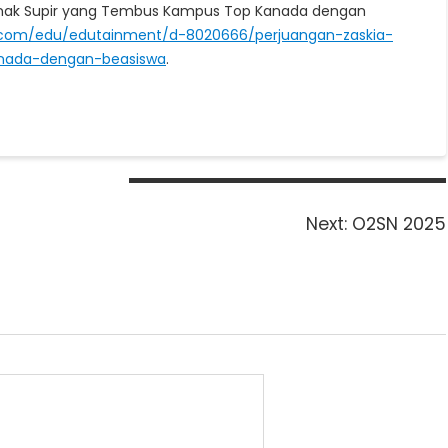
a, Anak Supir yang Tembus Kampus Top Kanada dengan
k.com/edu/edutainment/d-8020666/perjuangan-zaskia-
nada-dengan-beasiswa
.
Next
Next:
O2SN 2025
post: