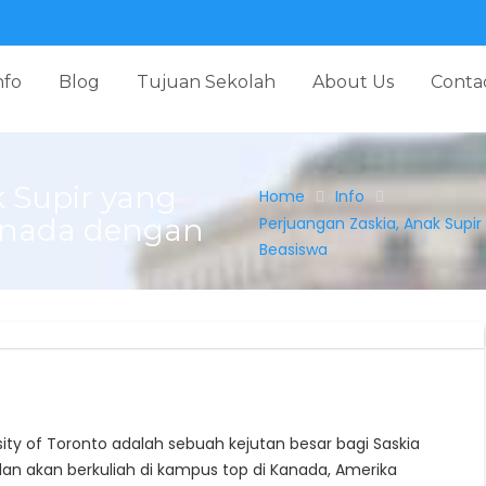
nfo
Blog
Tujuan Sekolah
About Us
Conta
 Supir yang
Home
Info
nada dengan
Perjuangan Zaskia, Anak Su
Beasiswa
ity of Toronto adalah sebuah kejutan besar bagi Saskia
dan akan berkuliah di kampus top di Kanada, Amerika