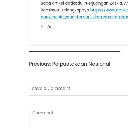
Baca artikel detikedu, “Perjuangan Zaski
Beasiswa” selengkapnya
https://www.deti
anak-supir-yang-tembus-kampus-top-ka
Info
Navigasi
pos
Previous
Previous:
Perpustakaan Nasional
post:
Leave a Comment