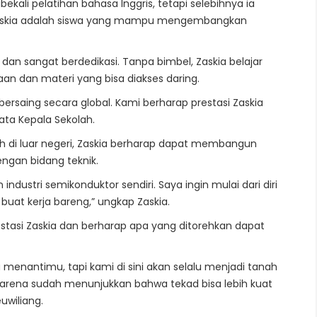
ekali pelatihan bahasa Inggris, tetapi selebihnya ia
, Zaskia adalah siswa yang mampu mengembangkan
if dan sangat berdedikasi. Tanpa bimbel, Zaskia belajar
n dan materi yang bisa diakses daring.
ersaing secara global. Kami berharap prestasi Zaskia
kata Kepala Sekolah.
ah di luar negeri, Zaskia berharap dapat membangun
engan bidang teknik.
dustri semikonduktor sendiri. Saya ingin mulai dari diri
buat kerja bareng,” ungkap Zaskia.
stasi Zaskia dan berharap apa yang ditorehkan dapat
a menantimu, tapi kami di sini akan selalu menjadi tanah
arena sudah menunjukkan bahwa tekad bisa lebih kuat
uwiliang.