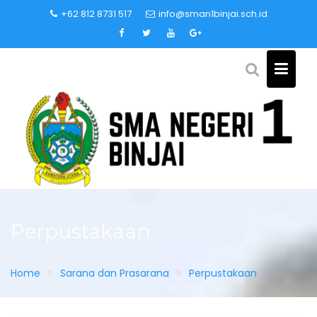
Skip
+62 812 8731 517
info@sman1binjai.sch.id
to
content
Perpustakaan
Home
Sarana dan Prasarana
Perpustakaan