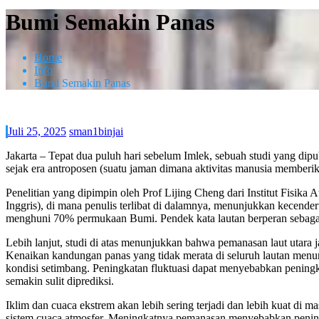
Bumi Semakin Panas
Home
Info
Bumi Semakin Panas
Juli 25, 2025
sman1binjai
Jakarta – Tepat dua puluh hari sebelum Imlek, sebuah studi yang di
sejak era antroposen (suatu jaman dimana aktivitas manusia memberi
Penelitian yang dipimpin oleh Prof Lijing Cheng dari Institut Fisik
Inggris), di mana penulis terlibat di dalamnya, menunjukkan kecende
menghuni 70% permukaan Bumi. Pendek kata lautan berperan sebagai
Lebih lanjut, studi di atas menunjukkan bahwa pemanasan laut utara ja
Kenaikan kandungan panas yang tidak merata di seluruh lautan menu
kondisi setimbang. Peningkatan fluktuasi dapat menyebabkan peningka
semakin sulit diprediksi.
Iklim dan cuaca ekstrem akan lebih sering terjadi dan lebih kuat d
sistem cuaca atmosfer. Meningkatnya pemanasan menyebabkan peningkat