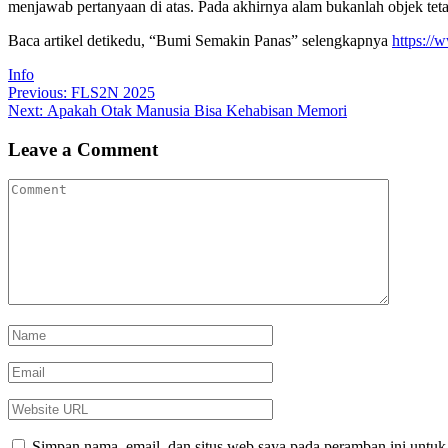
menjawab pertanyaan di atas. Pada akhirnya alam bukanlah objek teta
Baca artikel detikedu, “Bumi Semakin Panas” selengkapnya
https://
Info
Navigasi
Previous
Previous:
FLS2N 2025
Next
post:
Next:
Apakah Otak Manusia Bisa Kehabisan Memori
pos
post:
Leave a Comment
Simpan nama, email, dan situs web saya pada peramban ini untuk