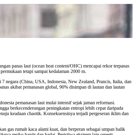
dungan panas laut (ocean heat content/OHC) mencapai rekor terpanas
di permukaan tetapi sampai kedalaman 2000 m.
 7 negara (China, USA, Indonesia, New Zealand, Prancis, Italia, dan
panas akibat pemanasan global, 90% disimpan di lautan dan lautan
ndonesia pemanasan laut mulai intensif sejak jaman reformasi.
ngga berkecenderungan peningkatan entropi lebih cepat daripada
enuju keadaan chaotik. Konsekuensinya terjadi pergeseran iklim dan
akan gas rumah kaca alami kuat, dan berperan sebagai umpan balik
ya resiko banjir dan badai. Peristiwa ekstrem lain seperti