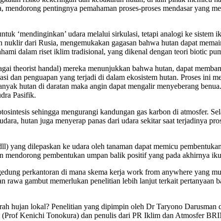
nia, mendorong pentingnya pemahaman proses-proses mendasar yang mem
tuk ‘mendinginkan’ udara melalui sirkulasi, tetapi analogi ke sistem 
wan nuklir dari Rusia, mengemukakan gagasan bahwa hutan dapat mem
hami dalam riset iklim tradisional, yang dikenal dengan teori biotic pu
bagai theorist handal) mereka menunjukkan bahwa hutan, dapat memban
rasi dan penguapan yang terjadi di dalam ekosistem hutan. Proses ini m
anyak hutan di daratan maka angin dapat mengalir menyeberang benua. T
dra Pasifik.
otosintesis sehingga mengurangi kandungan gas karbon di atmosfer. Sel
udara, hutan juga menyerap panas dari udara sekitar saat terjadinya 
ari dll) yang dilepaskan ke udara oleh tanaman dapat memicu pembentu
an mendorong pembentukan umpan balik positif yang pada akhirnya iku
gedung perkantoran di mana skema kerja work from anywhere yang mul
awa gambut memerlukan penelitian lebih lanjut terkait pertanyaan baga
urah hujan lokal? Penelitian yang dipimpin oleh Dr Taryono Darusma
yo (Prof Kenichi Tonokura) dan penulis dari PR Iklim dan Atmosfer BR