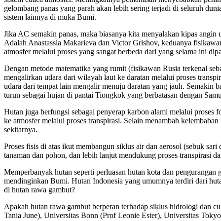
gelombang panas yang parah akan lebih sering terjadi di seluruh du
sistem lainnya di muka Bumi.
Jika AC semakin panas, maka biasanya kita menyalakan kipas angin un
Adalah Anastassia Makarieva dan Victor Grishov, keduanya fisika
atmosfer melalui proses yang sangat berbeda dari yang selama ini dipa
Dengan metode matematika yang rumit (fisikawan Rusia terkenal se
mengalirkan udara dari wilayah laut ke daratan melalui proses transpi
udara dari tempat lain mengalir menuju daratan yang jauh. Semakin b
turun sebagai hujan di pantai Tiongkok yang berbatasan dengan Samu
Hutan juga berfungsi sebagai penyerap karbon alami melalui proses f
ke atmosfer melalui proses transpirasi. Selain menambah kelembaban 
sekitarnya.
Proses fisis di atas ikut membangun siklus air dan aerosol (sebuk s
tanaman dan pohon, dan lebih lanjut mendukung proses transpirasi d
Memperbanyak hutan seperti perluasan hutan kota dan pengurangan 
mendinginkan Bumi. Hutan Indonesia yang umumnya terdiri dari hutan r
di hutan rawa gambut?
Apakah hutan rawa gambut berperan terhadap siklus hidrologi dan c
Tania June), Universitas Bonn (Prof Leonie Ester), Universitas Tok