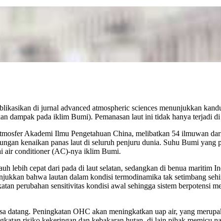
publikasikan di jurnal advanced atmospheric sciences menunjukkan kan
kan dampak pada iklim Bumi). Pemanasan laut ini tidak hanya terjadi 
a Atmosfer Akademi Ilmu Pengetahuan China, melibatkan 54 ilmuwan dari
rungan kenaikan panas laut di seluruh penjuru dunia. Suhu Bumi yang 
 air conditioner (AC)-nya iklim Bumi.
uh lebih cepat dari pada di laut selatan, sedangkan di benua maritim I
njukkan bahwa lautan dalam kondisi termodinamika tak setimbang sehi
tan perubahan sensitivitas kondisi awal sehingga sistem berpotensi m
i masa datang. Peningkatan OHC akan meningkatkan uap air, yang merup
an risiko kekeringan dan kebakaran hutan, di lain pihak memicu naikn