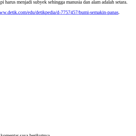
pi harus menjadi subyek sehingga manusia dan alam adalah setara.
www.detik.com/edu/detikpedia/d-7757457/bumi-semakin-panas
.
 komentar saya berikutnya.