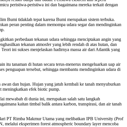
icu peristiwa-peristiwa ini dan bagaimana mereka terkait dengan
iklim Bumi tidaklah tepat karena Bumi merupakan sistem terbuka.
ainkan peran penting dalam memompa udara segar dan mendinginkan
mp.
gkitkan perbedaan tekanan udara sehingga menciptakan angin yang
enghasilkan tekanan atmosfer yang lebih rendah di atas hutan, dan
eori ini sukses menjelaskan hadirnya massa air dari Atlantik yang
ain itu tanaman di hutan secara terus-menerus mengeluarkan uap air
proses penguapan tersebut, sehingga membantu mendinginkan udara di
kan awan dan hujan. Hujan yang jatuh kembali ke tanah menyuburkan
t meningkatkan efek biotic pump.
ai mewabah di dunia ini, merupakan salah satu langkah
imana kaitan timbal balik antara karbon, transpirasi, dan air tanah
n dari PT Rimba Makmur Utama yang melibatkan IPB University (Prof
IN, melalui eksperimen forest atmospheric boundary layer mencoba