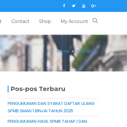
t
Contact
Shop
My Account
Home
Portfolios
Pos-pos Terbaru
PENGUMUMAN DAN SYARAT DAFTAR ULANG
SPMB SMAN 1 BINJAI TAHUN 2026
PENGUMUMAN HASIL SPMB TAHAP I DAN