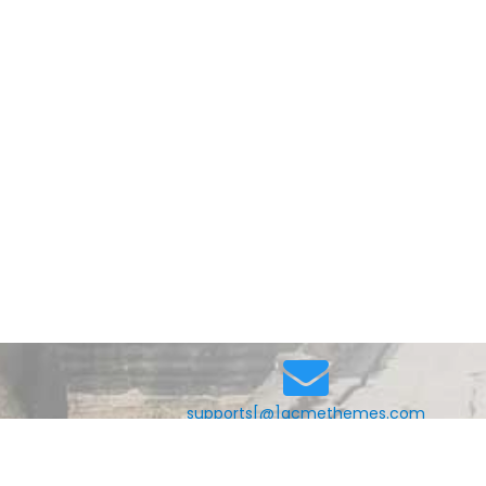
supports[@]acmethemes.com